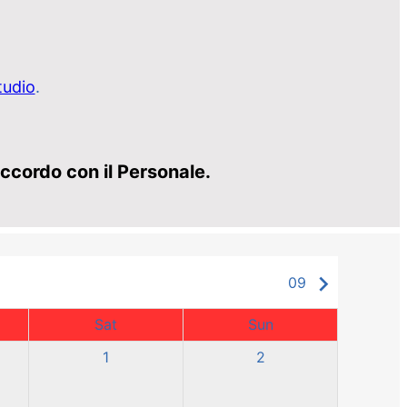
tudio
.
accordo con il Personale.
keyboard_arrow_right
09
Sat
Sun
1
2